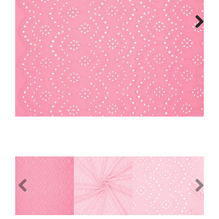
Patronen
Next
Breien & Haken
Hobby
Workshops
Cadeaubon
Contact
Previous
Next