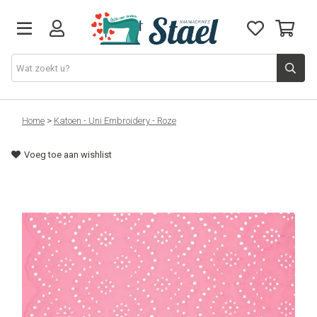
Machines
Home
>
Katoen - Uni Embroidery - Roze
Voeg toe aan wishlist
Accessoires
Naaigaren
Stoffen
Naaigerief
Fournituren