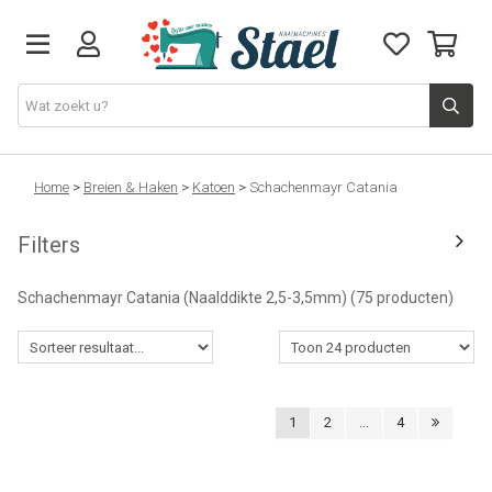
Machines
Home
>
Breien & Haken
>
Katoen
>
Schachenmayr Catania
Filters
Accessoires
Schachenmayr Catania (Naalddikte 2,5-3,5mm)
(75 producten)
Naaigaren
Stoffen
1
2
...
4
Naaigerief
Fournituren