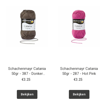
Patronen
Breien & Haken
Hobby
Workshops
Cadeaubon
Schachenmayr Catania
Schachenmayr Catania
50gr - 387 - Donker
50gr - 287 - Hot Pink
Olijfgroen
Contact
€3.25
€3.25
Bekijken
Bekijken