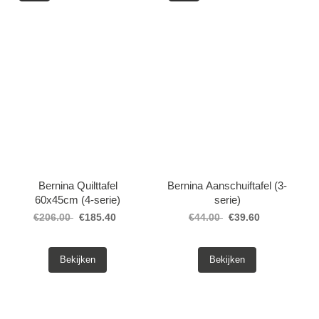
Patronen
Breien & Haken
Hobby
Workshops
Bernina Quilttafel
Bernina Aanschuiftafel (3-
Cadeaubon
60x45cm (4-serie)
serie)
€206.00
€185.40
€44.00
€39.60
Contact
Bekijken
Bekijken