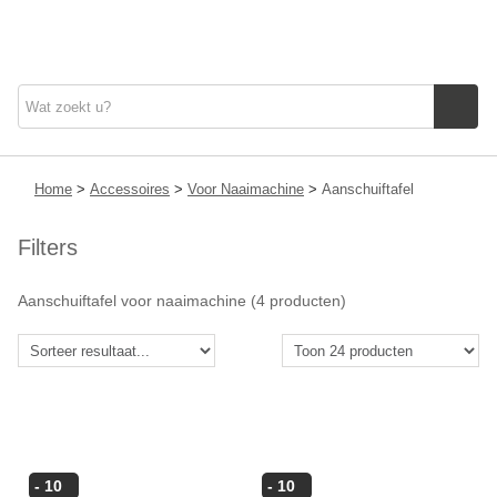
Machines
Home
>
Accessoires
>
Voor Naaimachine
>
Aanschuiftafel
Filters
Accessoires
Aanschuiftafel voor naaimachine
(4 producten)
Naaigaren
Stoffen
Naaigerief
- 10
- 10
Fournituren