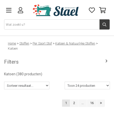
Machines
Home
>
Stoffen
>
Per Soort Stof
>
Katoen & Natuurlijke Stoffen
>
Katoen
Accessoires
Filters
Naaigaren
Katoen
(380 producten)
Stoffen
Naaigerief
1
2
...
16
Fournituren