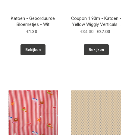
Katoen - Geborduurde
Coupon 1.90m - Katoen -
Bloemetjes - Wit
Yellow Wiggly Verticals -
Papyrus Crème
€1.30
€34.00
€27.00
Bekijken
Bekijken