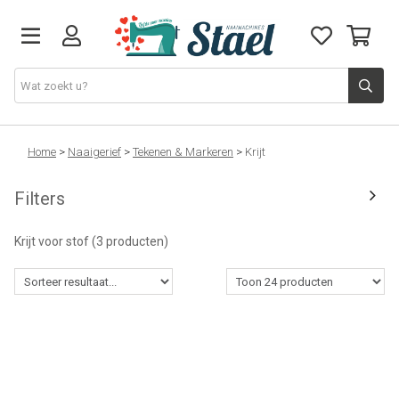
Machines
Home
>
Naaigerief
>
Tekenen & Markeren
>
Krijt
Filters
Accessoires
Krijt voor stof
(3 producten)
Naaigaren
Stoffen
Naaigerief
Fournituren