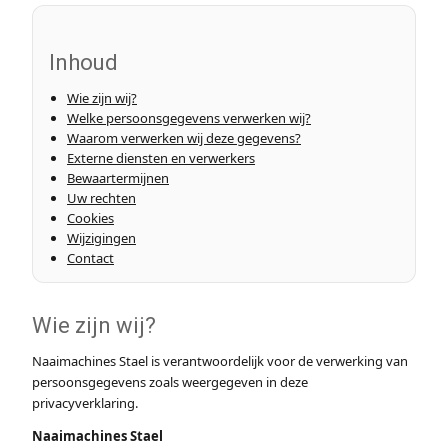
Patronen
Inhoud
Wie zijn wij?
Breien & Haken
Welke persoonsgegevens verwerken wij?
Waarom verwerken wij deze gegevens?
Externe diensten en verwerkers
Hobby
Bewaartermijnen
Uw rechten
Workshops
Cookies
Wijzigingen
Contact
Cadeaubon
Contact
Wie zijn wij?
Naaimachines Stael is verantwoordelijk voor de verwerking van
persoonsgegevens zoals weergegeven in deze
privacyverklaring.
Naaimachines Stael