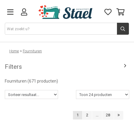
Machines
Home
>
Fournituren
Filters
Accessoires
Fournituren
(671 producten)
Naaigaren
Stoffen
1
2
...
28
Naaigerief
Fournituren