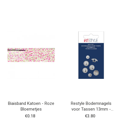
Biaisband Katoen - Roze
Restyle Bodemnagels
Bloemetjes
voor Tassen 13mm -
Zilver
€0.18
€3.80