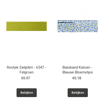
Patronen
Breien & Haken
Hobby
Workshops
Cadeaubon
Restyle Satijnlint - 6547 -
Biaisband Katoen -
Felgroen
Blauwe Bloemetjes
Contact
€0.07
€0.18
Bekijken
Bekijken