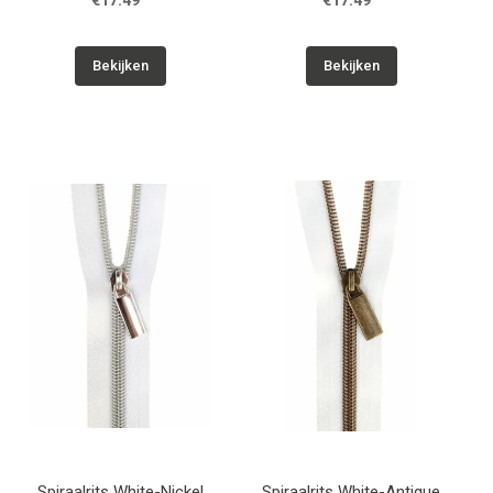
€17.49
€17.49
Bekijken
Bekijken
Spiraalrits White-Nickel
Spiraalrits White-Antique