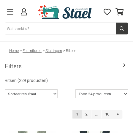
Machines
Home
>
Fournituren
>
Sluitingen
>
Ritsen
Filters
Accessoires
Ritsen
(229 producten)
Naaigaren
Stoffen
1
2
...
10
Naaigerief
Fournituren