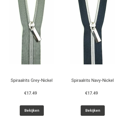
Patronen
Breien & Haken
Hobby
Workshops
Cadeaubon
Spiraalrits Grey-Nickel
Spiraalrits Navy-Nickel
Contact
€17.49
€17.49
Bekijken
Bekijken