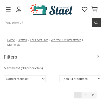
Machines
Home
>
Stoffen
>
Per Soort Stof
>
Warme & winterstoffen
>
Mantelstof
Accessoires
Filters
Naaigaren
Mantelstof
(30 producten)
Stoffen
Naaigerief
1
2
Fournituren