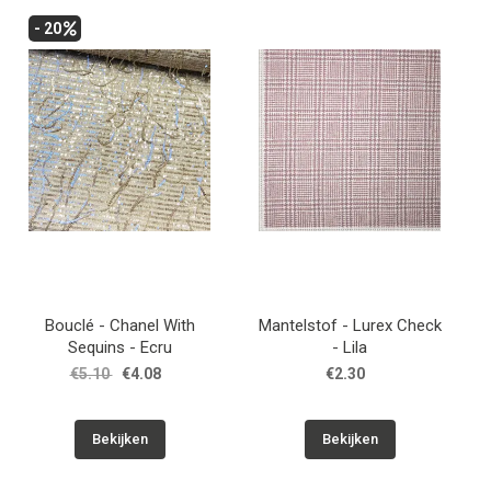
- 20
Patronen
Breien & Haken
Hobby
Workshops
Cadeaubon
Bouclé - Chanel With
Mantelstof - Lurex Check
Sequins - Ecru
- Lila
Contact
€5.10
€4.08
€2.30
Bekijken
Bekijken