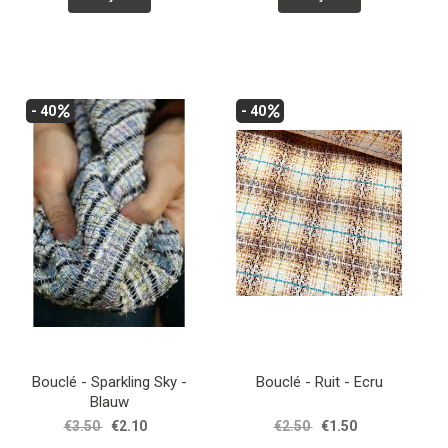
- 40
- 40
Bouclé - Sparkling Sky -
Bouclé - Ruit - Ecru
Blauw
€3.50
€2.10
€2.50
€1.50