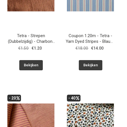
Tetra - Strepen
Coupon 1.20m - Tetra -
(Dubbelzijdig) - Charbon-
Yarn Dyed Stripes - Blauw-
Toffee
Ecru-Fuchsia
€1.50
€1.20
€18.00
€14.00
Bekijken
Bekijken
- 20
- 40