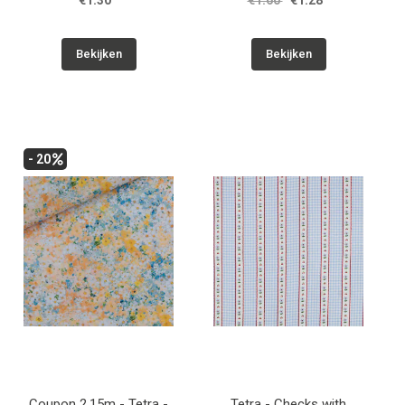
€1.30
€1.60
€1.28
Bekijken
Bekijken
- 20
Coupon 2.15m - Tetra -
Tetra - Checks with