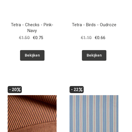
Tetra - Checks - Pink-
Tetra - Birds - Oudroze
Navy
€1.50
€0.75
€1.10
€0.66
Bekijken
Bekijken
- 20
- 22