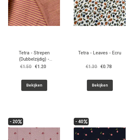
Tetra - Strepen
Tetra - Leaves - Ecru
(Dubbelzijdig) -
Cassonade-Dahlia
€1.50
€1.20
€1.30
€0.78
Bekijken
Bekijken
- 20
- 40