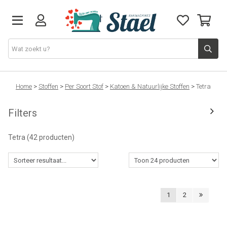
Machines
Home
>
Stoffen
>
Per Soort Stof
>
Katoen & Natuurlijke Stoffen
>
Tetra
Filters
Accessoires
Tetra
(42 producten)
Naaigaren
Stoffen
1
2
Naaigerief
Fournituren