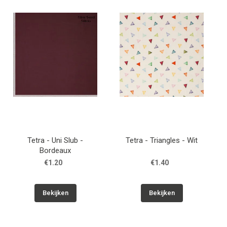
Patronen
Breien & Haken
Hobby
Workshops
Cadeaubon
Tetra - Uni Slub -
Tetra - Triangles - Wit
Bordeaux
Contact
€1.20
€1.40
Bekijken
Bekijken