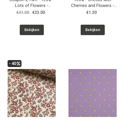
Lots of Flowers -
Cherries and Flowers -
Multicolor (SYAS)
Blauw
€41.00
€33.00
€1.30
Bekijken
Bekijken
- 40