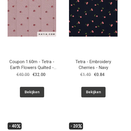
Coupon 1.60m - Tetra -
Tetra - Embroidery
Earth Flowers Quilted -
Cherries - Navy
Oudroze
€40.00
€32.00
€1.40
€0.84
Bekijken
Bekijken
- 40
- 20