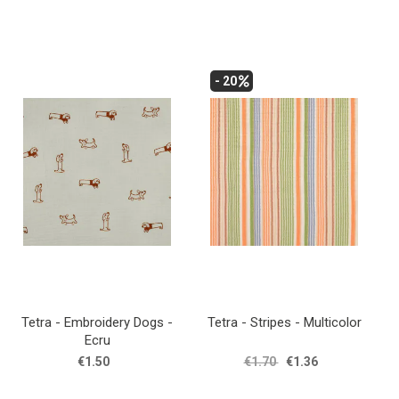
- 20
Tetra - Embroidery Dogs -
Tetra - Stripes - Multicolor
Ecru
€1.50
€1.70
€1.36