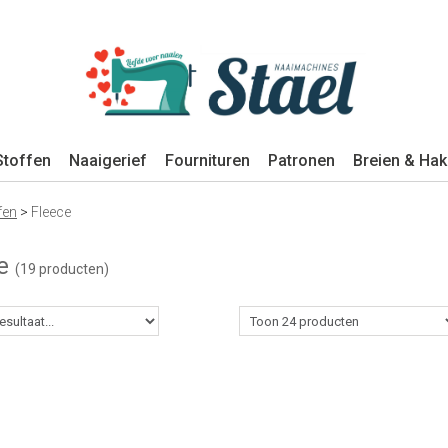
Stoffen
Naaigerief
Fournituren
Patronen
Breien & Ha
fen
>
Fleece
ce
(19 producten)