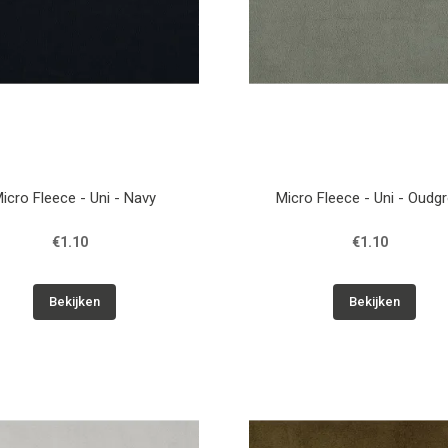
icro Fleece - Uni - Navy
Micro Fleece - Uni - Oudg
€1.10
€1.10
Bekijken
Bekijken