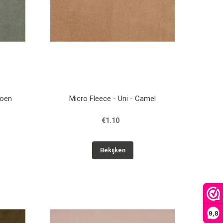
roen
Micro Fleece - Uni - Camel
€1.10
Bekijken
9,8