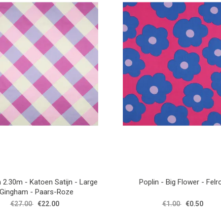
2.30m - Katoen Satijn - Large
Poplin - Big Flower - Felr
Gingham - Paars-Roze
€27.00
€22.00
€1.00
€0.50