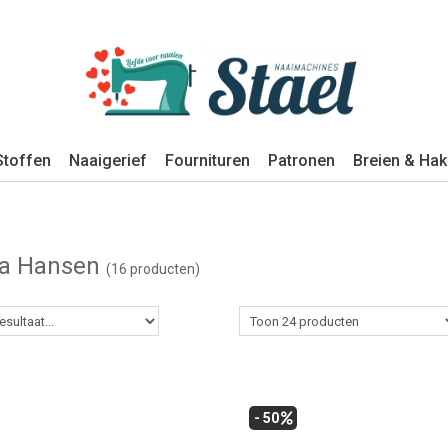
Stoffen
Naaigerief
Fournituren
Patronen
Breien & Ha
da Hansen
(16 producten)
- 50