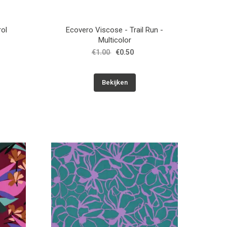
rol
Ecovero Viscose - Trail Run -
Multicolor
€1.00
€0.50
Bekijken