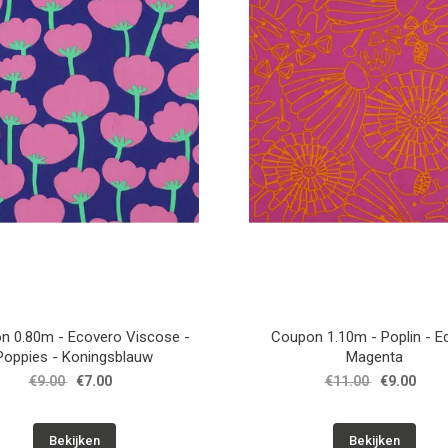
n 0.80m - Ecovero Viscose -
Coupon 1.10m - Poplin - E
Poppies - Koningsblauw
Magenta
€9.00
€7.00
€11.00
€9.00
Bekijken
Bekijken