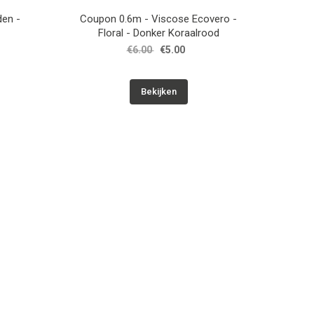
den -
Coupon 0.6m - Viscose Ecovero -
Floral - Donker Koraalrood
€6.00
€5.00
Bekijken