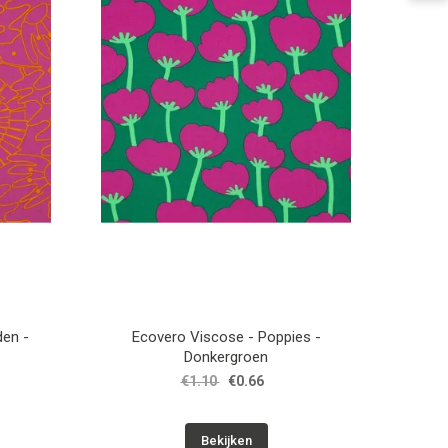
den -
Ecovero Viscose - Poppies -
Donkergroen
€1.10
€0.66
Bekijken