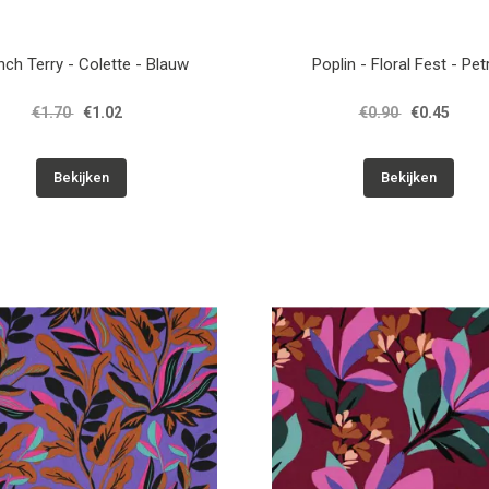
nch Terry - Colette - Blauw
Poplin - Floral Fest - Pet
€1.70
€1.02
€0.90
€0.45
Bekijken
Bekijken