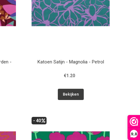
rden -
Katoen Satijn - Magnolia - Petrol
€1.20
Bekijken
- 40
9,8