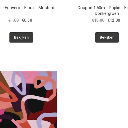
e Ecovero - Floral - Mosterd
Coupon 1.50m - Poplin - E
Donkergroen
€1.00
€0.50
€15.00
€12.00
Bekijken
Bekijken