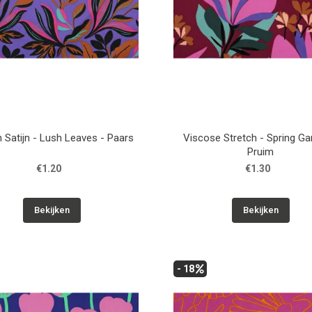
 Satijn - Lush Leaves - Paars
Viscose Stretch - Spring Ga
Pruim
€1.20
€1.30
Bekijken
Bekijken
- 18