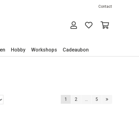
Contact
ken
Hobby
Workshops
Cadeaubon
1
2
...
5