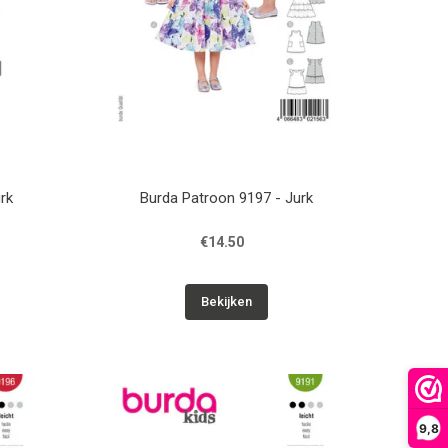
rk
Burda Patroon 9197 - Jurk
€14.50
Bekijken
9,8