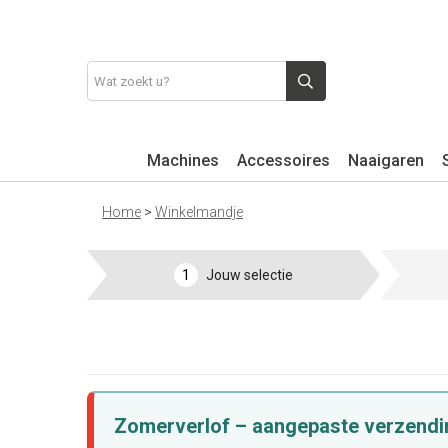
Machines
Accessoires
Naaigaren
Home
>
Winkelmandje
1
Jouw selectie
Zomerverlof – aangepaste verzendi