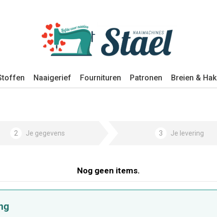
Stoffen
Naaigerief
Fournituren
Patronen
Breien & Ha
2
Je gegevens
3
Je levering
Nog geen items.
ng