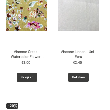
Viscose Crepe -
Viscose Linnen - Uni -
Watercolor Flower -
Ecru
Geelgroen
€3.00
€2.40
Bekijken
Bekijken
- 20