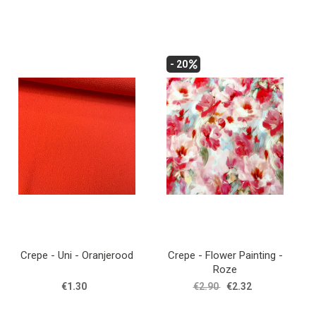
- 20
Crepe - Uni - Oranjerood
Crepe - Flower Painting -
Roze
€1.30
€2.90
€2.32