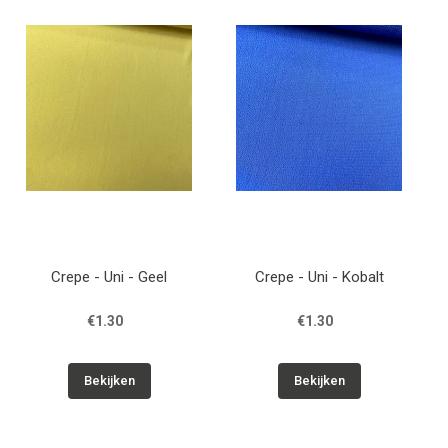
Patronen
Breien & Haken
Hobby
Workshops
Cadeaubon
Crepe - Uni - Geel
Crepe - Uni - Kobalt
Contact
€1.30
€1.30
Bekijken
Bekijken