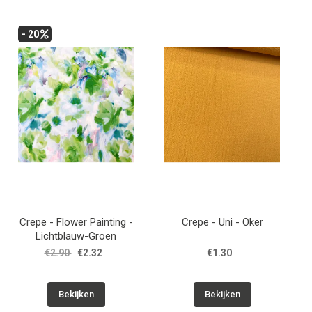
- 20
Crepe - Flower Painting -
Crepe - Uni - Oker
Lichtblauw-Groen
€2.90
€2.32
€1.30
Bekijken
Bekijken