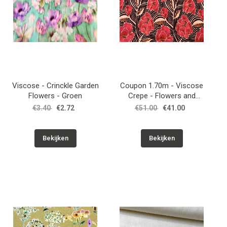
Viscose - Crinckle Garden
Coupon 1.70m - Viscose
Flowers - Groen
Crepe - Flowers and
Waves - Zalmroze
€3.40
€2.72
€51.00
€41.00
Bekijken
Bekijken