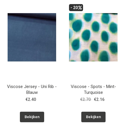
- 20
Viscose Jersey - Uni Rib -
Viscose - Spots - Mint-
Blauw
Turquoise
€2.40
€2.70
€2.16
Bekijken
Bekijken