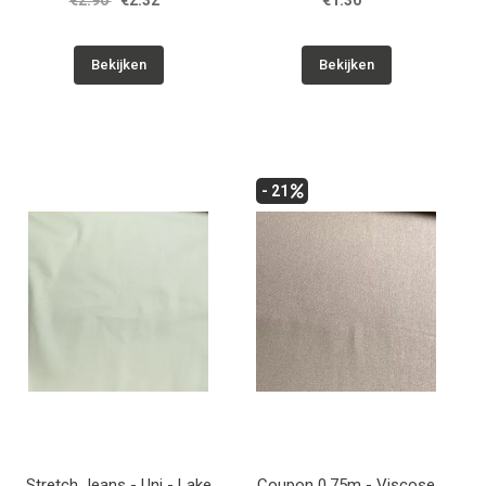
€2.90
€2.32
€1.30
Bekijken
Bekijken
- 21
Stretch Jeans - Uni - Lake
Coupon 0.75m - Viscose