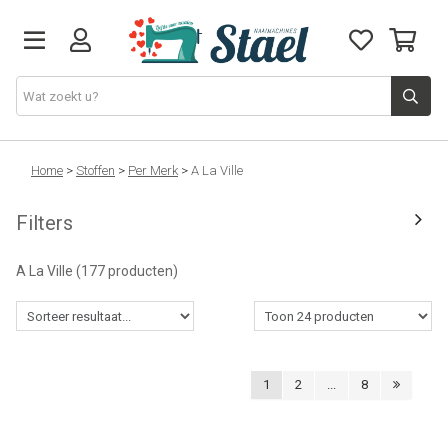
Machines
Home
>
Stoffen
>
Per Merk
>
A La Ville
Filters
Accessoires
A La Ville
(177 producten)
Naaigaren
Stoffen
1
2
...
8
Naaigerief
Fournituren