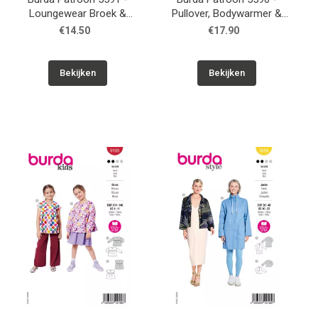
Loungewear Broek &
Pullover, Bodywarmer &
Short
Jasje
€14.50
€17.90
Bekijken
Bekijken