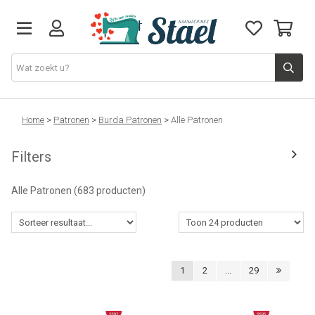
Machines
Home
>
Patronen
>
Burda Patronen
>
Alle Patronen
Filters
Accessoires
Alle Patronen
(683 producten)
Naaigaren
Stoffen
1
2
...
29
Naaigerief
Fournituren