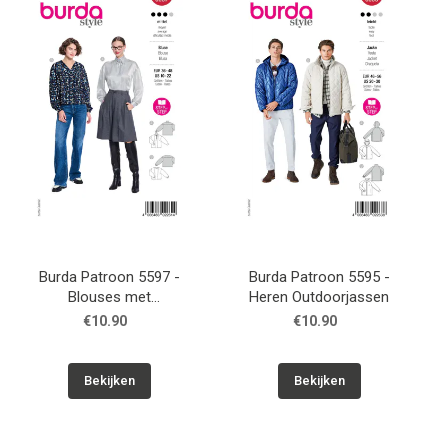
Patronen
Breien & Haken
Hobby
Workshops
Cadeaubon
Burda Patroon 5597 -
Burda Patroon 5595 -
Blouses met
Heren Outdoorjassen
asymmetrische sluiting
Contact
€10.90
€10.90
Bekijken
Bekijken