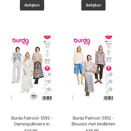
Bekijken
Bekijken
Burda Patroon 5593 -
Burda Patroon 5592 -
Damespullovers in
Blouses met bindlinten
wikkeloptiek