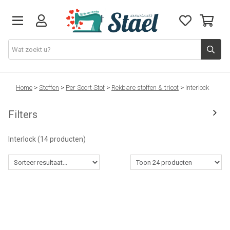
Machines
Home
>
Stoffen
>
Per Soort Stof
>
Rekbare stoffen & tricot
>
Interlock
Filters
Accessoires
Interlock
(14 producten)
Naaigaren
Stoffen
Naaigerief
Fournituren