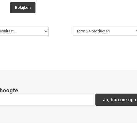
Bekijken
e hoogte
Ja, hou me op 