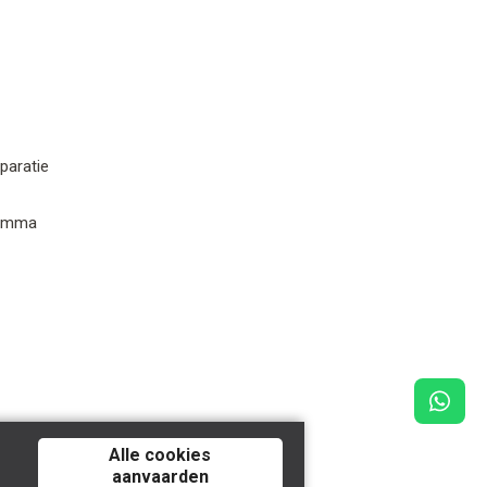
paratie
ramma
Alle cookies
aanvaarden
y
Tilroy
.