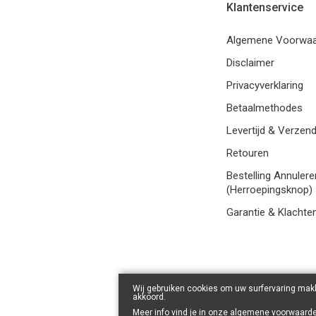
Klantenservice
Algemene Voorwa
Disclaimer
Privacyverklaring
Betaalmethodes
Levertijd & Verzen
Retouren
Bestelling Annulere
(Herroepingsknop)
Garantie & Klachte
Wij gebruiken cookies om uw surfervaring makk
akkoord.
Meer info vind je in onze
algemene voorwaard
© 2026