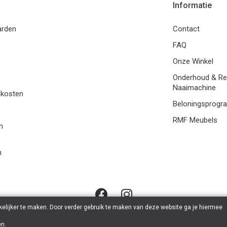
Informatie
arden
Contact
FAQ
Onze Winkel
Onderhoud & Re
Naaimachine
dkosten
Beloningsprog
RMF Meubels
n
n
elijker te maken. Door verder gebruik te maken van deze website ga je hiermee
en
.
 Stoffen en Naaimachines Stael - BTW: BE0633.931.919 | Powered b