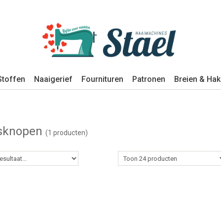
Stoffen
Naaigerief
Fournituren
Patronen
Breien & Ha
sknopen
(1 producten)