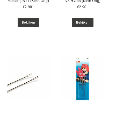
Halflang N11 (Klein Oog)
N5-9 Ass (Klein Oog)
€2.90
€2.90
Bekijken
Bekijken