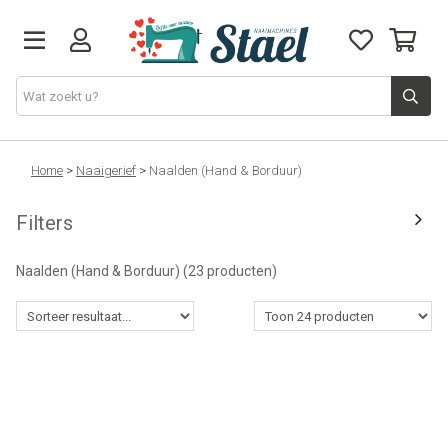
Machines
Home
>
Naaigerief
>
Naalden (Hand & Borduur)
Filters
Accessoires
Naalden (Hand & Borduur)
(23 producten)
Naaigaren
Stoffen
Naaigerief
Fournituren