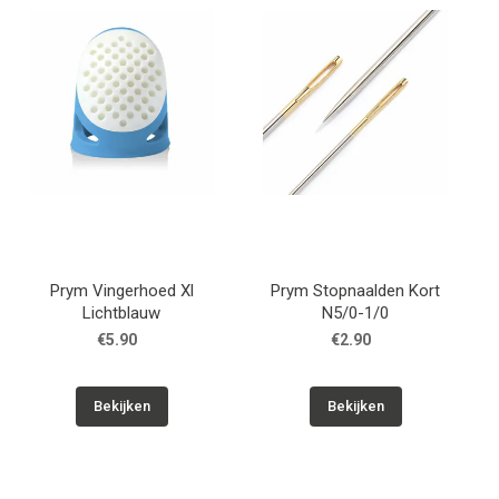
Patronen
Breien & Haken
Hobby
Workshops
Prym Vingerhoed Xl
Prym Stopnaalden Kort
Cadeaubon
Lichtblauw
N5/0-1/0
€5.90
€2.90
Contact
Bekijken
Bekijken