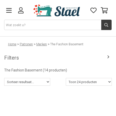
Machines
Home
>
Patronen
>
Merken
>
The Fashion Basement
Filters
Accessoires
The Fashion Basement
(14 producten)
Naaigaren
Stoffen
Naaigerief
Fournituren