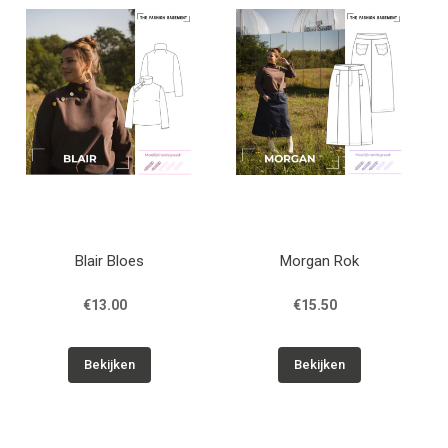
Patronen
Breien & Haken
Hobby
Workshops
Blair Bloes
Morgan Rok
Cadeaubon
€13.00
€15.50
Contact
Bekijken
Bekijken