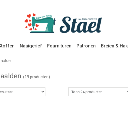
Stoffen
Naaigerief
Fournituren
Patronen
Breien & Ha
naalden
naalden
(19 producten)