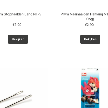
ym Stopnaalden Lang N1-5
Prym Naainaalden Halflang N1
Oog)
€2.90
€2.90
Bekijken
Bekijken