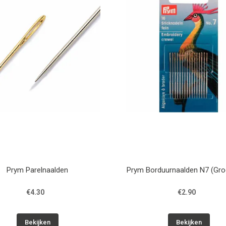
Prym Parelnaalden
Prym Borduurnaalden N7 (Gro
€4.30
€2.90
Bekijken
Bekijken