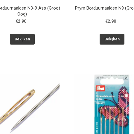
rduurnaalden N3-9 Ass (Groot
Prym Borduurnaalden N9 (Gro
Oog)
€2.90
€2.90
Bekijken
Bekijken