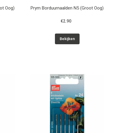
ot Oog)
Prym Borduurnaalden N5 (Groot Oog)
€2.90
Bekijken