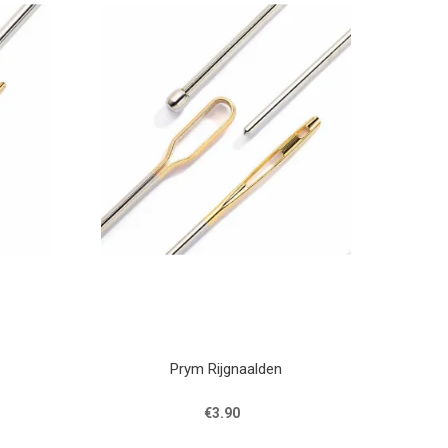
Prym Rijgnaalden
€3.90