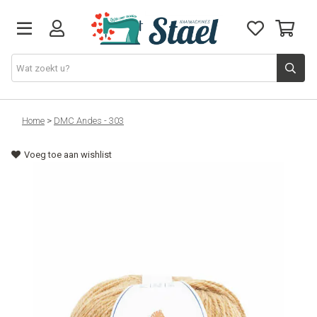
Machines
Home
>
DMC Andes - 303
Voeg toe aan wishlist
Accessoires
Naaigaren
Stoffen
Naaigerief
Fournituren