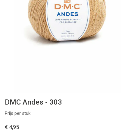
Patronen
Breien & Haken
Hobby
Workshops
Cadeaubon
Contact
DMC Andes - 303
Prijs per stuk
€ 4,95