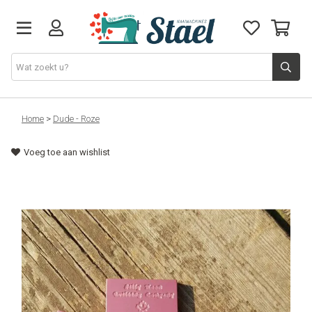
Machines
Home
>
Dude - Roze
Voeg toe aan wishlist
Accessoires
Naaigaren
Stoffen
Naaigerief
Fournituren