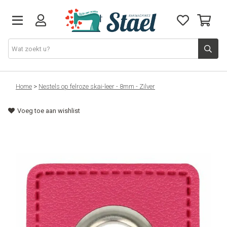
Machines
Home
>
Nestels op felroze skai-leer - 8mm - Zilver
Voeg toe aan wishlist
Accessoires
Naaigaren
Stoffen
Naaigerief
Fournituren