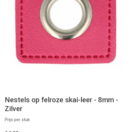
Patronen
Breien & Haken
Hobby
Workshops
Cadeaubon
Contact
Nestels op felroze skai-leer - 8mm -
Zilver
Prijs per stuk