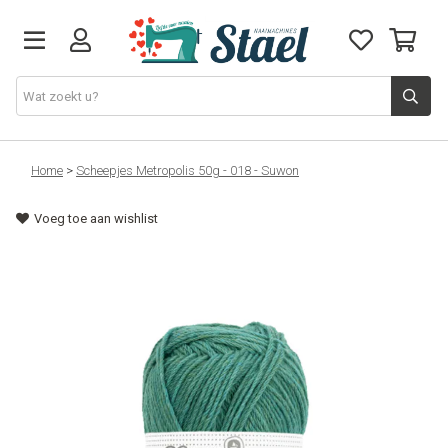
Machines
Home
>
Scheepjes Metropolis 50g - 018 - Suwon
Voeg toe aan wishlist
Accessoires
Naaigaren
Stoffen
Naaigerief
Fournituren