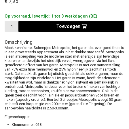
€ 7,95
Op voorraad, levertijd: 1 tot 3 werkdagen (BE)
Toevoegen
Omschrijving
Maak kennis met Scheepjes Metropolis, het garen dat evengoed thuis is
in een grootsteeds appartement als in het drukke stadscafé. Metropolis
is een afspiegeling van de moderne stad met enerzijds zijn levendige
kleuren en anderzijds het stedelijk verval, weergegeven via het licht
gemêleerde effect van het garen. Metropolis is met een samenstelling
van 75% extra fijne merinowol en 25% nylon heerlijk zacht maar toch
sterk. Dat maakt dit garen bij uitstek geschikt als sokkengaren, maar de
mogelijkheden zijn eindeloos. Het garen is warm, heeft de ademende
kwaliteit van wol, maar is dankzij het nylon slijtvast en gemakkelijk in
onderhoud. Metropolis is ideaal voor het breien of haken van luchtige
kleding, modeaccessoires, knuffels en woonaccessoires. Ook is dit
garen zeer geschikt voor Fair Isle en jacquardpatronen voor breien en
haken (tapestry crochet). Een bol Scheepjes Metropolis weegt 50 gram
en heeft een looplengte van 200 meter (garendikte Fingering). De
aanbevolen naalddikte is 2.50-3.00mm.
Eigenschappen:
Kleurnummer: 018