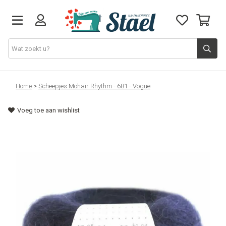
Machines
Home
>
Scheepjes Mohair Rhythm - 681 - Vogue
Voeg toe aan wishlist
Accessoires
Naaigaren
Stoffen
Naaigerief
Fournituren