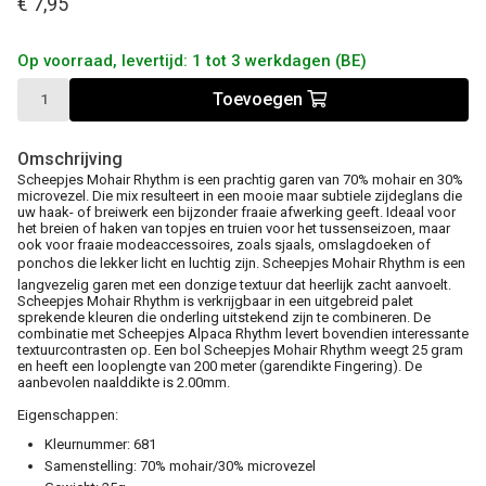
€ 7,95
Op voorraad, levertijd: 1 tot 3 werkdagen (BE)
Toevoegen
Omschrijving
Scheepjes Mohair Rhythm is een prachtig garen van 70% mohair en 30%
microvezel. Die mix resulteert in een mooie maar subtiele zijdeglans die
uw haak- of breiwerk een bijzonder fraaie afwerking geeft. Ideaal voor
het breien of haken van topjes en truien voor het tussenseizoen, maar
ook voor fraaie modeaccessoires, zoals sjaals, omslagdoeken of
ponchos die lekker licht en luchtig zijn. Scheepjes Mohair Rhythm is een
langvezelig garen met een donzige textuur dat heerlijk zacht aanvoelt.
Scheepjes Mohair Rhythm is verkrijgbaar in een uitgebreid palet
sprekende kleuren die onderling uitstekend zijn te combineren. De
combinatie met Scheepjes Alpaca Rhythm levert bovendien interessante
textuurcontrasten op. Een bol Scheepjes Mohair Rhythm weegt 25 gram
en heeft een looplengte van 200 meter (garendikte Fingering). De
aanbevolen naalddikte is 2.00mm.
Eigenschappen:
Kleurnummer: 681
Samenstelling: 70% mohair/30% microvezel