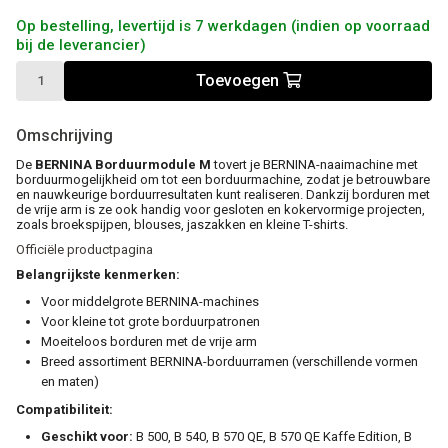
Op bestelling, levertijd is 7 werkdagen (indien op voorraad
bij de leverancier)
Toevoegen
Omschrijving
De
BERNINA Borduurmodule M
tovert je BERNINA-naaimachine met
borduurmogelijkheid om tot een borduurmachine, zodat je betrouwbare
en nauwkeurige borduurresultaten kunt realiseren. Dankzij borduren met
de vrije arm is ze ook handig voor gesloten en kokervormige projecten,
zoals broekspijpen, blouses, jaszakken en kleine T-shirts.
Officiële productpagina
Belangrijkste kenmerken:
Voor middelgrote BERNINA-machines
Voor kleine tot grote borduurpatronen
Moeiteloos borduren met de vrije arm
Breed assortiment BERNINA-borduurramen (verschillende vormen
en maten)
Compatibiliteit:
Geschikt voor:
B 500, B 540, B 570 QE, B 570 QE Kaffe Edition, B