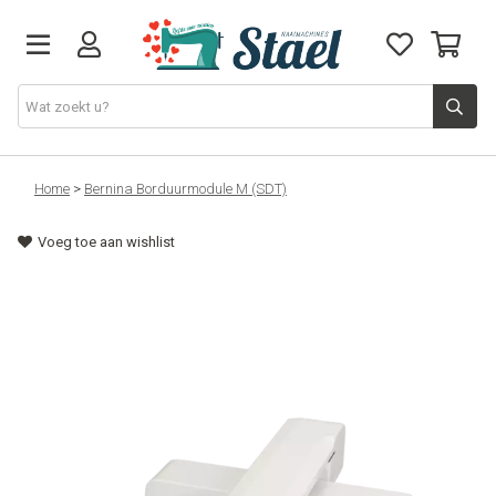
Machines
Home
>
Bernina Borduurmodule M (SDT)
Voeg toe aan wishlist
Accessoires
Naaigaren
Stoffen
Naaigerief
Fournituren