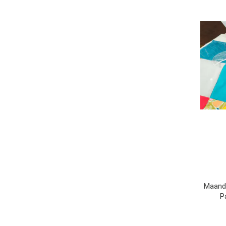
Maande
P