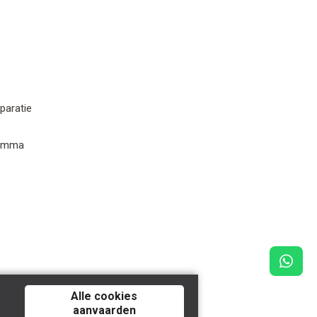
paratie
ramma
Alle cookies
aanvaarden
y
Tilroy
.