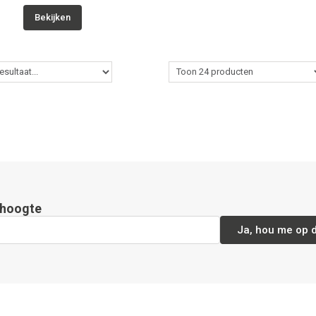
Bekijken
e hoogte
Ja, hou me op 