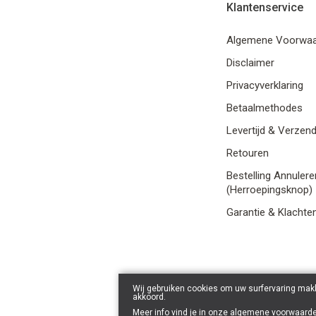
Klantenservice
Algemene Voorwa
Disclaimer
Privacyverklaring
Betaalmethodes
Levertijd & Verzen
Retouren
Bestelling Annulere
(Herroepingsknop)
Garantie & Klachte
Wij gebruiken cookies om uw surfervaring makk
akkoord.
Meer info vind je in onze
algemene voorwaard
© 2026