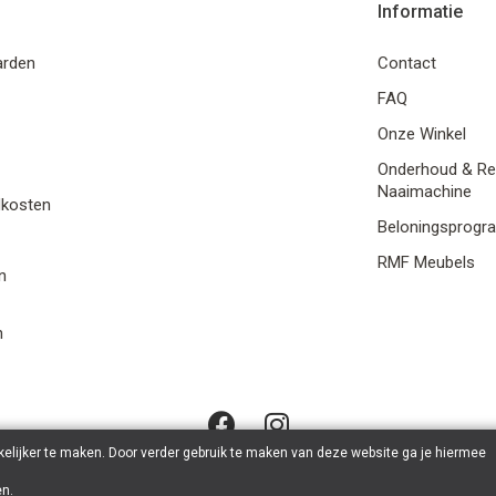
Informatie
arden
Contact
FAQ
Onze Winkel
Onderhoud & Re
Naaimachine
dkosten
Beloningsprog
RMF Meubels
n
n
elijker te maken. Door verder gebruik te maken van deze website ga je hiermee
en
.
 Stoffen en Naaimachines Stael - BTW: BE0633.931.919 | Powered b