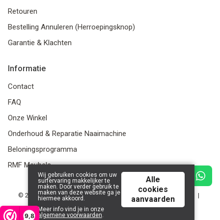
Retouren
Bestelling Annuleren (Herroepingsknop)
Garantie & Klachten
Informatie
Contact
FAQ
Onze Winkel
Onderhoud & Reparatie Naaimachine
Beloningsprogramma
RMF Meubels
Wij gebruiken cookies om uw
Alle
surfervaring makkelijker te
maken. Door verder gebruik te
cookies
maken van deze website ga je
© 2026 Stoffen en Naaimachines Stael - BTW: BE0633.931.919 |
aanvaarden
hiermee akkoord.
Powered by
Tilroy
.
Meer info vind je in onze
algemene voorwaarden
.
9,8