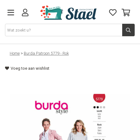
Machines
Home
>
Burda Patroon 5779 - Rok
Voeg toe aan wishlist
Accessoires
Naaigaren
Stoffen
Naaigerief
Fournituren