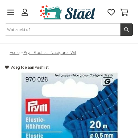
Machines
Home
>
Prym Elastisch Naaigaren Wit
Voeg toe aan wishlist
Accessoires
Naaigaren
Stoffen
Naaigerief
Fournituren