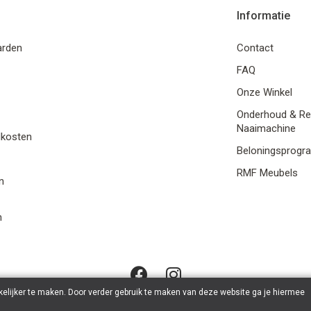
Informatie
arden
Contact
FAQ
Onze Winkel
Onderhoud & Re
Naaimachine
dkosten
Beloningsprog
RMF Meubels
n
n
elijker te maken. Door verder gebruik te maken van deze website ga je hiermee