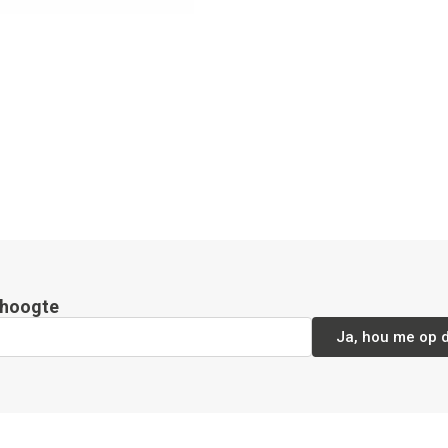
e hoogte
Ja, hou me op 