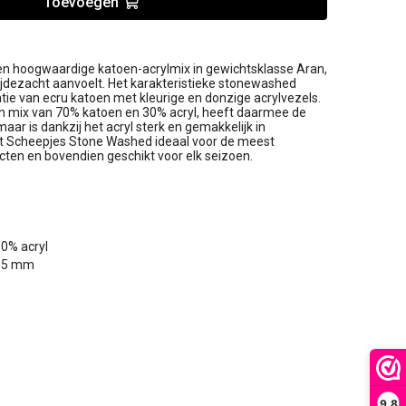
Toevoegen
n hoogwaardige katoen-acrylmix in gewichtsklasse Aran,
jdezacht aanvoelt. Het karakteristieke stonewashed
atie van ecru katoen met kleurige en donzige acrylvezels.
en mix van 70% katoen en 30% acryl, heeft daarmee de
ar is dankzij het acryl sterk en gemakkelijk in
t Scheepjes Stone Washed ideaal voor de meest
cten en bovendien geschikt voor elk seizoen.
0% acryl
: 5 mm
9,8