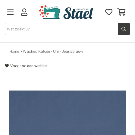
Machines
Home
>
Washed Katoen - Uni - Jeansblauw
Voeg toe aan wishlist
Accessoires
Naaigaren
Stoffen
Naaigerief
Fournituren