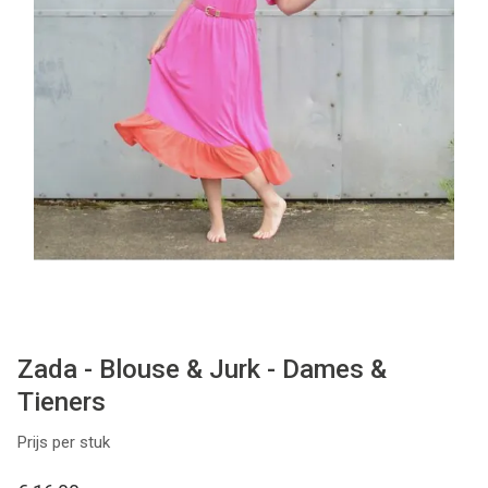
Patronen
Breien & Haken
Hobby
Workshops
Cadeaubon
Contact
Zada - Blouse & Jurk - Dames &
Tieners
Prijs per stuk