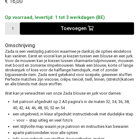
€ 16,00
Op voorraad, levertijd: 1 tot 3 werkdagen (BE)
Toevoegen
Omschrijving
Zada is een veelzijdig patroon waarmee je dankzij de opties eindeloos
kan variëren. Eerst en vooral kan je kiezen tussen een blouse en een jurk.
Voor de mouwen kan je kiezen tussen charmante tulpmouwen, mouwen
met boord en zomerse rimpelmouwen. Maak een blouse, korte of lange
strokenjurk of kies voor de halflange hemdsjurk, met of zonder
bijpassende riem. Zada werd getekend voor soepele, geweven stoffen.
Perfecte matches zijn viscose, crêpe, tencel, twill, linnen, (stretch)katoen
en alle blends met deze stoffen.
Wat kan je verwachten van onze Zada blouse en jurk voor dames:
het patroon afgedrukt op 2 A0 pagina’s in de maten 32, 34, 36, 38,
40, 42, 44, 46, 48, 50, 52 en 54
een uitgebreid, in kleur afgedrukt instructieboek met duidelijke stap
– voor – stap uitleg en veel foto’s
een stijlvolle map waarin je je patroon en instructies kan bewaren
aparte patroondelen voor alle opties
info over gebruik van stoffen, hoeveelheden, maten,…