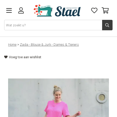
Machines
Home
>
Zada - Blouse & Jurk - Dames & Tieners
Voeg toe aan wishlist
Accessoires
Naaigaren
Stoffen
Naaigerief
Fournituren